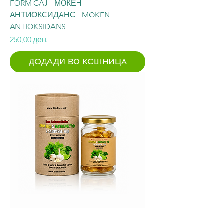
FORM CAJ - МОЌЕН
АНТИОКСИДАНС - MOKEN
ANTIOKSIDANS
Price
250,00 ден.
ДОДАДИ ВО КОШНИЦА