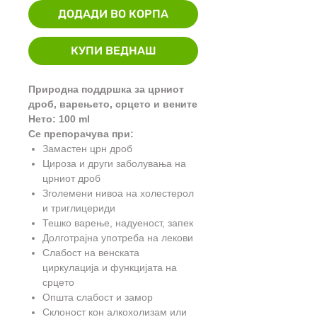
ДОДАДИ ВО КОРПА
КУПИ ВЕДНАШ
Природна поддршка за црниот
дроб, варењето, срцето и вените
Нето: 100 ml
Се препорачува при:
Замастен црн дроб
Цироза и други заболувања на
црниот дроб
Зголемени нивоа на холестерол
и триглицериди
Тешко варење, надуеност, запек
Долготрајна употреба на лекови
Слабост на венската
циркулација и функцијата на
срцето
Општа слабост и замор
Склоност кон алкохолизам или