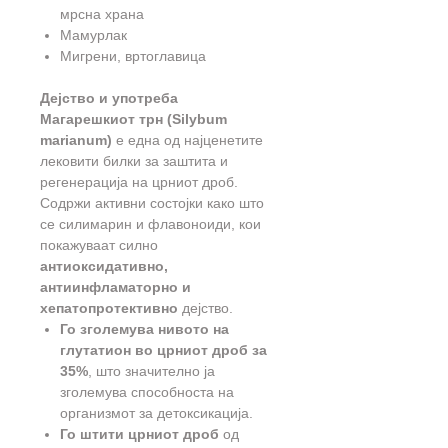
мрсна храна
Мамурлак
Мигрени, вртоглавица
Дејство и употреба
Магарешкиот трн (Silybum
marianum)
е една од најценетите
лековити билки за заштита и
регенерација на црниот дроб.
Содржи активни состојки како што
се силимарин и флавоноиди, кои
покажуваат силно
антиоксидативно,
антиинфламаторно и
хепатопротективно
дејство.
Го зголемува нивото на
глутатион во црниот дроб за
35%
, што значително ја
зголемува способноста на
организмот за детоксикација.
Го штити црниот дроб
од