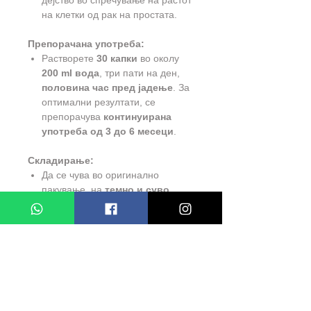
дејство во спречување на растот
на клетки од рак на простата.
Препорачана употреба:
Растворете
30 капки
во околу
200 ml вода
, три пати на ден,
половина час пред јадење
. За
оптимални резултати, се
препорачува
континуирана
употреба од 3 до 6 месеци
.
Складирање:
Да се чува во оригинално
пакување, на
темно и суво
место
, при температура до
25°C
. Да се чува вон дофат на
деца.
Bio
Farm
– Natural Vitality
Водечки бренд за природни
суплементи и здравствена
поддршка во Македонија -