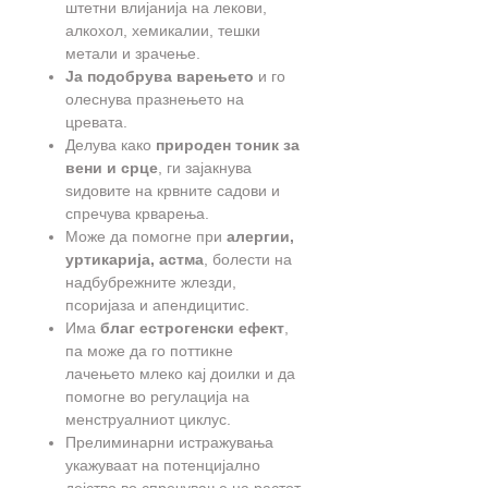
штетни влијанија на лекови,
алкохол, хемикалии, тешки
метали и зрачење.
Ја подобрува варењето
и го
олеснува празнењето на
цревата.
Делува како
природен тоник за
вени и срце
, ги зајакнува
ѕидовите на крвните садови и
спречува крварења.
Може да помогне при
алергии,
уртикарија, астма
, болести на
надбубрежните жлезди,
псоријаза и апендицитис.
Има
благ естрогенски ефект
,
па може да го поттикне
лачењето млеко кај доилки и да
помогне во регулација на
менструалниот циклус.
Прелиминарни истражувања
укажуваат на потенцијално