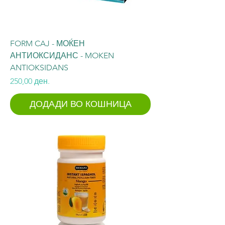
FORM CAJ - МОЌЕН
АНТИОКСИДАНС - MOKEN
ANTIOKSIDANS
Price
250,00 ден.
ДОДАДИ ВО КОШНИЦА