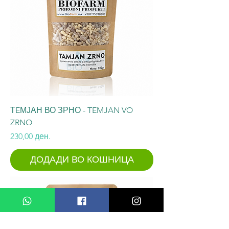
ТEМЈАН ВО ЗРНО - TEMJAN VO
ZRNO
Price
230,00 ден.
ДОДАДИ ВО КОШНИЦА