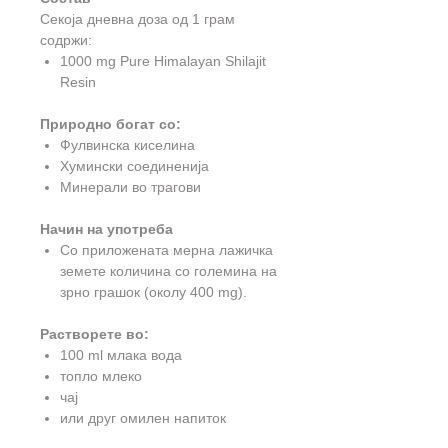
Секоја дневна доза од 1 грам
содржи:
1000 mg Pure Himalayan Shilajit
Resin
Природно богат со:
Фулвинска киселина
Хумински соединенија
Минерали во трагови
Начин на употреба
Со приложената мерна лажичка
земете количина со големина на
зрно грашок (околу 400 mg).
Растворете во:
100 ml млака вода
топло млеко
чај
или друг омилен напиток