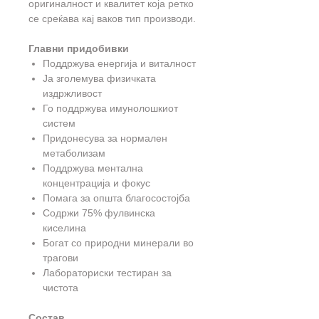
оригиналност и квалитет која ретко
се среќава кај ваков тип производи.
Главни придобивки
Поддржува енергија и виталност
Ја зголемува физичката
издржливост
Го поддржува имунолошкиот
систем
Придонесува за нормален
метаболизам
Поддржува ментална
концентрација и фокус
Помага за општа благосостојба
Содржи 75% фулвинска
киселина
Богат со природни минерали во
трагови
Лабораториски тестиран за
чистота
Состав