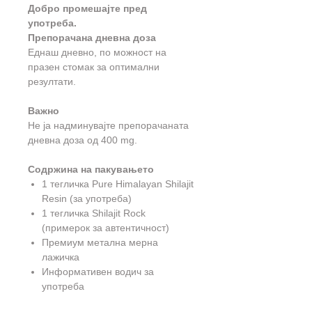
Добро промешајте пред
употреба.
Препорачана дневна доза
Еднаш дневно, по можност на
празен стомак за оптимални
резултати.
Важно
Не ја надминувајте препорачаната
дневна доза од 400 mg.
Содржина на пакувањето
1 тегличка Pure Himalayan Shilajit
Resin (за употреба)
1 тегличка Shilajit Rock
(примерок за автентичност)
Премиум метална мерна
лажичка
Информативен водич за
употреба