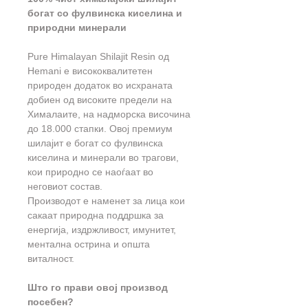
богат со фулвинска киселина и
природни минерали
Pure Himalayan Shilajit Resin од
Hemani е висококвалитетен
природен додаток во исхраната
добиен од високите предели на
Хималаите, на надморска височина
до 18.000 стапки. Овој премиум
шилајит е богат со фулвинска
киселина и минерали во трагови,
кои природно се наоѓаат во
неговиот состав.
Производот е наменет за лица кои
сакаат природна поддршка за
енергија, издржливост, имунитет,
ментална острина и општа
виталност.
Што го прави овој производ
посебен?