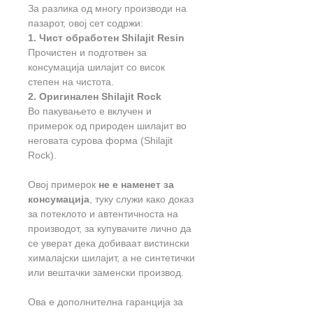
За разлика од многу производи на
пазарот, овој сет содржи:
1. Чист обработен Shilajit Resin
Прочистен и подготвен за
консумација шилајит со висок
степен на чистота.
2. Оригинален Shilajit Rock
Во пакувањето е вклучен и
примерок од природен шилајит во
неговата сурова форма (Shilajit
Rock).
Овој примерок
не е наменет за
консумација
, туку служи како доказ
за потеклото и автентичноста на
производот, за купувачите лично да
се уверат дека добиваат вистински
хималајски шилајит, а не синтетички
или вештачки заменски производ.
Ова е дополнителна гаранција за