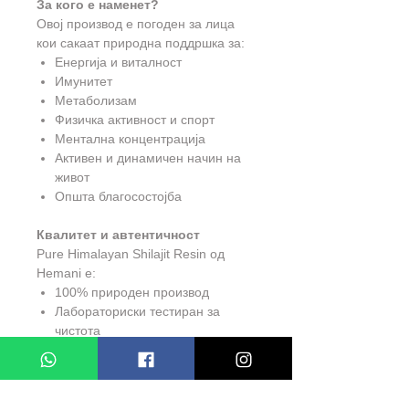
За кого е наменет?
Овој производ е погоден за лица
кои сакаат природна поддршка за:
Енергија и виталност
Имунитет
Метаболизам
Физичка активност и спорт
Ментална концентрација
Активен и динамичен начин на
живот
Општа благосостојба
Квалитет и автентичност
Pure Himalayan Shilajit Resin од
Hemani е:
100% природен производ
Лабораториски тестиран за
чистота
Богат со 75% фулвинска
киселина
Произведен според високи
стандарди за квалитет