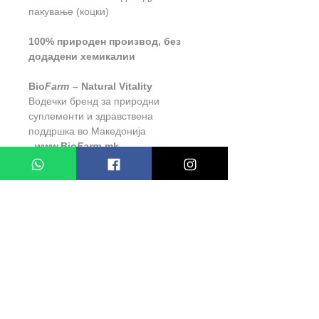
пакување (коцки)
100% природен производ, без
додадени хемикалии
Bio
Farm
– Natural Vitality
Водечки бренд за природни
суплементи и здравствена
поддршка во Македонија
-
www.Bio
Farm
.mk
ATOM CAJ GINSENG
- Neto: 140gr
СЛИЧНИ ПРОДУКТИ