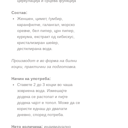
циркулација и срцева функција
Состав:
Женшен, цимет, ѓумбир,
каранфилче, галангал, морско
оревче, бел пипер, црн пипер,
куркума, екстракт од хибискус,
кристализиран шеќер,
дестилирана вода.
Производот е во форма на билни
коцки, практични за подготовка.
Начин на употреба:
Ставете 2 до 3 коцки во чаша
зовриена вода. Измешајте
додека се растопат и пијте
додека чајот е топол. Може да се
користи еднаш до двапати
дневно, според потреба.
Нето количина:
индивидуално