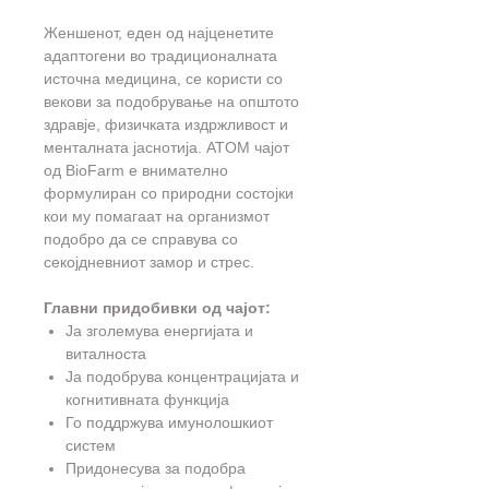
Женшенот, еден од најценетите
адаптогени во традиционалната
источна медицина, се користи со
векови за подобрување на општото
здравје, физичката издржливост и
менталната јаснотија. ATOM чајот
од BioFarm е внимателно
формулиран со природни состојки
кои му помагаат на организмот
подобро да се справува со
секојдневниот замор и стрес.
Главни придобивки од чајот:
Ја зголемува енергијата и
виталноста
Ја подобрува концентрацијата и
когнитивната функција
Го поддржува имунолошкиот
систем
Придонесува за подобра