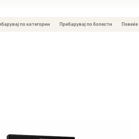
ебарувај по категории
Пребарувај по болести
Повеќе