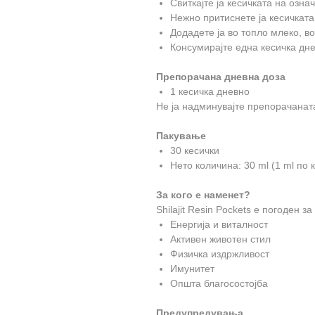
Свиткајте ја кесичката на озна
Нежно притиснете ја кесичката
Додадете ја во топло млеко, в
Консумирајте една кесичка дне
Препорачана дневна доза
1 кесичка дневно
Не ја надминувајте препорачанат
Пакување
30 кесички
Нето количина: 30 ml (1 ml по 
За кого е наменет?
Shilajit Resin Pockets е погоден 
Енергија и виталност
Активен животен стил
Физичка издржливост
Имунитет
Општа благосостојба
Предупредувања