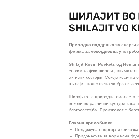
ШИЛАЈИТ ВО 
SHILAJIT VO 
Природна поддршка за енергија
форма за секојдневна употреб
Shilajit Resin Pockets од Hemani 
со хималајски шилајит, внимателн
активни состојки. Секоја кесичка
шилајит, подготвена за брза и ле
Шилајитот е природна смолеста с
векови во различни култури како 
благосостојба. Производот е бога
Главни придобивки
Поддржува енергија и физичка
Придонесува за нормална фун