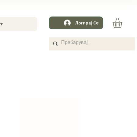
Логирај Се
 ⯆