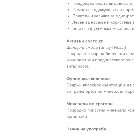
Поддржува општа виталност и 
Помага во одржување на норм
Практични кесички за еднокра
Лесен за носење и користење в
Богат со фулвинска киселина 
Активни состојки
Шилајит смола (Shilajit Resin)
Природен извор на биолошки акти
минерали кои придонесуваат за п
виталноста.
Фулвинска киселина
Содржи висока концентрација на ф
во транспортот на минерали и хр
Минерали во трагови
Природно присутни минерали кои
организмот.
Начин на употреба