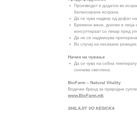
Производот е додаток во исхра
балансирана исхрана.
Да се чува надвор од дофат на
Бремени жени, доилки и лица с
консултираат со лекар пред уп
Да не се надминува препорача
Во случај на несакани реакции
Начин на чување
Да се чува на собна температу
сончева светлина.
BioFarm – Natural Vitality
Водечки бренд за природни супле
www.BioFarm.mk
SHILAJIT VO KESICKA