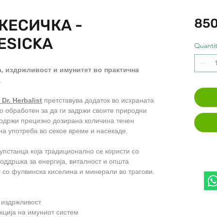
КЕСИЧКА -
850
KESICKA
Quantit
, издржливост и имунитет во практична
а
Dr. Herbalist
претставува додаток во исхраната
о обработен за да ги задржи своите природни
 содржи прецизно дозирана количина течен
сна употреба во секое време и насекаде.
упстанца која традиционално се користи со
поддршка за енергија, виталност и општа
т со фулвинска киселина и минерали во трагови.
 издржливост
кција на имуниот систем