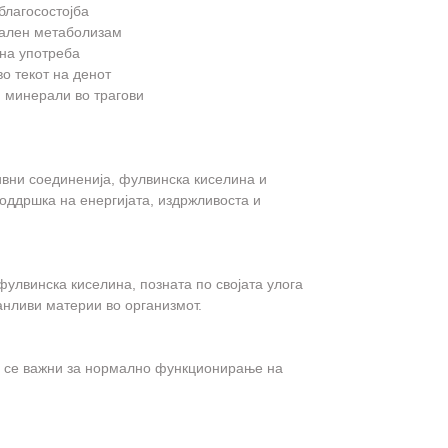
благосостојба
ален метаболизам
тна употреба
о текот на денот
и минерали во трагови
вни соединенија, фулвинска киселина и
оддршка на енергијата, издржливоста и
улвинска киселина, позната по својата улога
анливи материи во организмот.
 се важни за нормално функционирање на