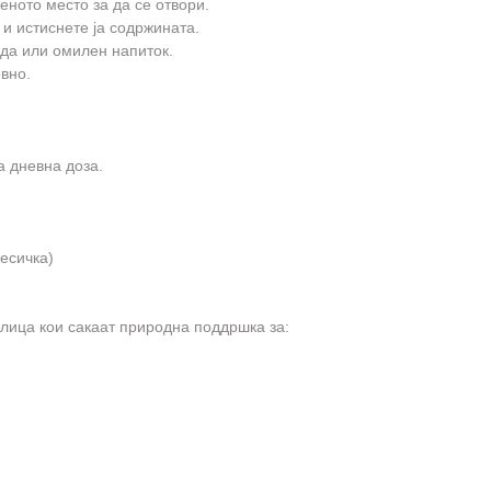
ченото место за да се отвори.
 и истиснете ја содржината.
ода или омилен напиток.
вно.
а дневна доза.
кесичка)
за лица кои сакаат природна поддршка за: