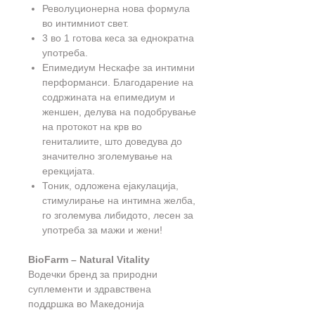
Револуционерна нова формула
во интимниот свет.
3 во 1 готова кеса за еднократна
употреба.
Епимедиум Нескафе за интимни
перформанси. Благодарение на
содржината на епимедиум и
женшен, делува на подобрување
на протокот на крв во
гениталиите, што доведува до
значително зголемување на
ерекцијата.
Тоник, одложена ејакулација,
стимулирање на интимна желба,
го зголемува либидото, лесен за
употреба за мажи и жени!
BioFarm – Natural Vitality
Водечки бренд за природни
суплементи и здравствена
поддршка во Македонија