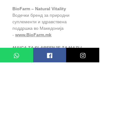
BioFarm – Natural Vitality
Водечки бренд за природни
суплементи и здравствена
поддршка во Македонија
-
www.BioFarm.mk
MAICA ZA SLABEENJE ZA MAZI I
ZENI
СЛИЧНИ ПРОДУКТИ