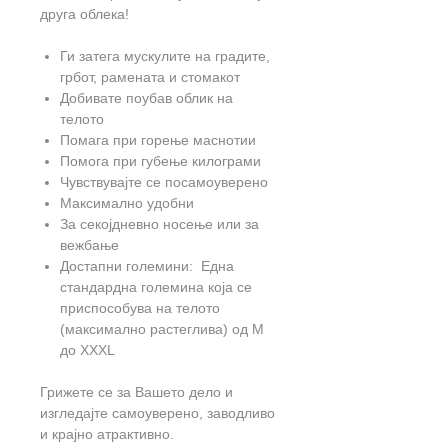
друга облека!
Ги затега мускулите на градите,
грбот, рамената и стомакот
Добивате поубав облик на
телото
Помага при горење маснотии
Помога при губење килограми
Чувствувајте се посамоуверено
Максимално удобни
За секојдневно носење или за
вежбање
Достапни големини: Една
стандардна големина која се
приспособува на телото
(максимално растеглива) од М
до XXXL
Грижете се за Вашето дело и
изгледајте самоуверено, заводливо
и крајно атрактивно.