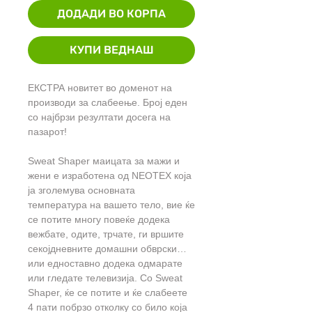
ДОДАДИ ВО КОРПА
КУПИ ВЕДНАШ
ЕКСТРА новитет во доменот на
производи за слабеење. Број еден
со најбрзи резултати досега на
пазарот!
Sweat Shaper маицата за мажи и
жени е изработенa од NEOTEX која
ја зголемува основната
температура на вашето тело, вие ќе
се потите многу повеќе додека
вежбате, одите, трчате, ги вршите
секојдневните домашни обврски…
или едноставно додека одмарате
или гледате телевизија. Со Sweat
Shaper, ќе се потите и ќе слабеете
4 пати побрзо отколку со било која