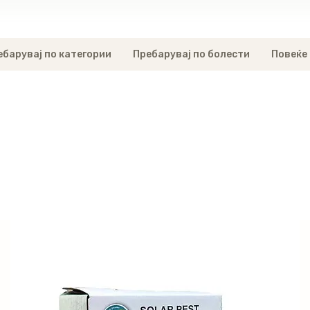
ебарувај по категории
Пребарувај по болести
Повеќе