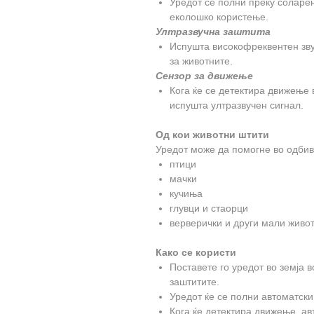
Уредот се полни преку соларе
еколошко користење.
Ултразвучна заштита
Испушта високофреквентен звук
за животните.
Сензор за движење
Кога ќе се детектира движење 
испушта ултразвучен сигнал.
Од кои животни штити
Уредот може да помогне во одбив
птици
мачки
кучиња
глувци и стаорци
верверички и други мали живо
Како се користи
Поставете го уредот во земја в
заштитите.
Уредот ќе се полни автоматски
Кога ќе детектира движење, ав