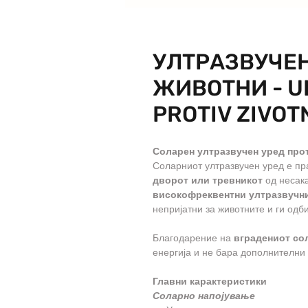
УЛТРАЗВУЧЕН
ЖИВОТНИ - U
PROTIV ZIVOT
Соларен ултразвучен уред про
Соларниот ултразвучен уред е пр
дворот или тревникот
од несака
високофреквентни ултразвучн
непријатни за животните и ги одб
Благодарение на
вградениот со
енергија и не бара дополнителни 
Главни карактеристики
Соларно напојување