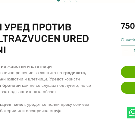
 УРЕД ПРОТИВ
750
LTRAZVUCEN URED
Quantit
NI
тив животни и штетници
актично решение за заштита на
градината,
ни животни и штетници. Уредот користи
и бранови
кои не се слушаат од луѓето, но се
иваат од заштитената област.
ларен панел
, уредот се полни преку сончева
батерии или електрична струја.