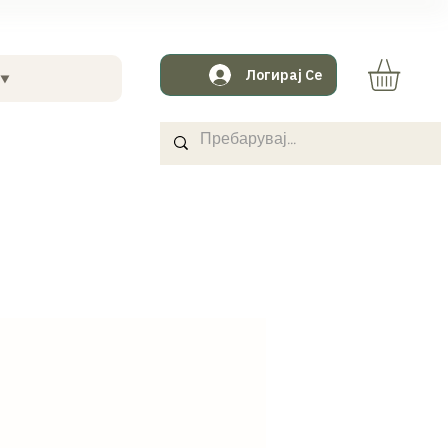
Логирај Се
 ⯆