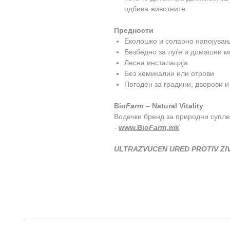
одбива животните.
Предности
Еколошко и соларно напојува
Безбедно за луѓе и домашни 
Лесна инсталација
Без хемикалии или отрови
Погоден за градини, дворови и
Bio
Farm
– Natural Vitality
Водечки бренд за природни супле
-
www.Bio
Farm
.mk
ULTRAZVUCEN URED PROTIV ZI