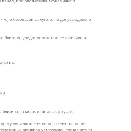
н панел, што овозможува економично и
 кој е безопасен за луѓето, но делува одбивно
во близина, уредот автоматски се активира и
ање на:
тни
о близина на местото што сакате да го
 преку сончевата светлина во текот на денот.
томатски ќе активира ултразвучен сигнал што ги