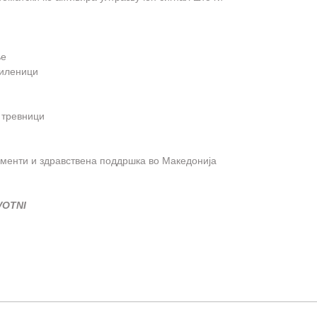
ње
миленици
 тревници
менти и здравствена поддршка во Македонија
VOTNI