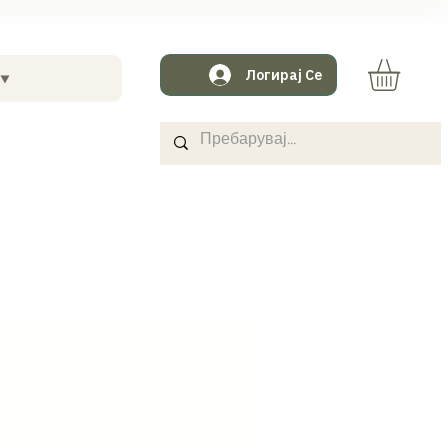
Логирај Се
 ⯆