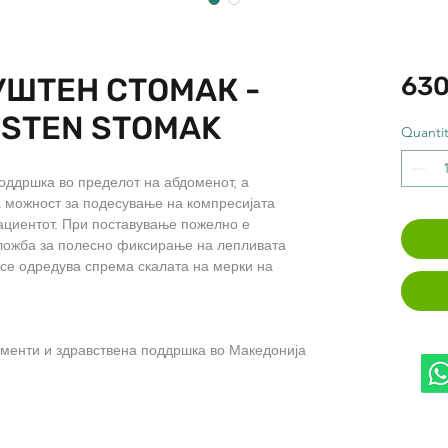
УШТЕН СТОМАК -
630
USTEN STOMAK
Quantit
оддршка во пределот на абдоменот, а
 можност за подесување на компресијата
ациентот. При поставување пожелно е
оложба за полесно фиксирање на лепливата
 се одредува спрема скалата на мерки на
менти и здравствена поддршка во Македонија