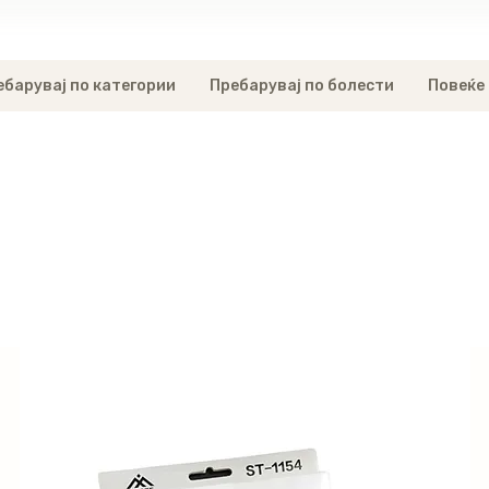
ебарувај по категории
Пребарувај по болести
Повеќе