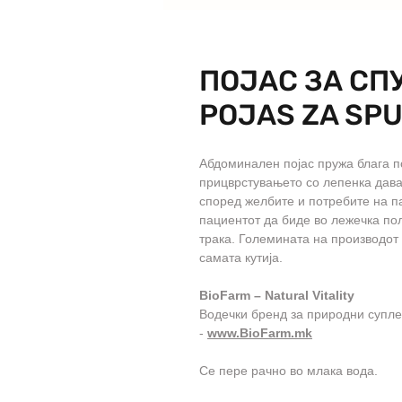
ПОЈАС ЗА СП
POJAS ZA SP
Абдоминален појас пружа блага п
прицврстувањето со лепенка дава
според желбите и потребите на п
пациентот да биде во лежечка п
трака. Големината на производот
самата кутија.
BioFarm – Natural Vitality
Водечки бренд за природни супле
-
www.BioFarm.mk
Се пере рачно во млака вода.