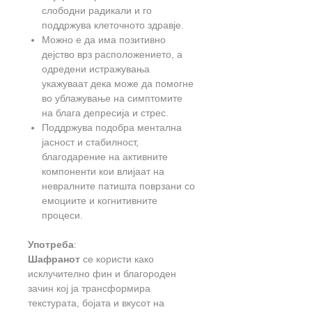
слободни радикали и го
поддржува клеточното здравје.
Можно е да има позитивно
дејство врз расположението, а
одредени истражувања
укажуваат дека може да помогне
во ублажување на симптомите
на блага депресија и стрес.
Поддржува подобра ментална
јасност и стабилност,
благодарение на активните
компоненти кои влијаат на
невралните патишта поврзани со
емоциите и когнитивните
процеси.
Употреба
:
Шафранот
се користи како
исклучително фин и благороден
зачин кој ја трансформира
текстурата, бојата и вкусот на