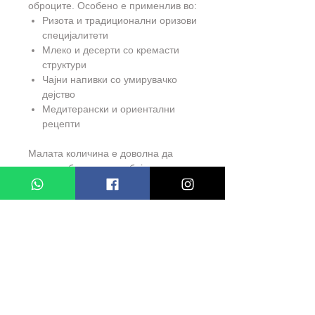
оброците. Особено е применлив во:
Ризота и традиционални оризови
специјалитети
Млеко и десерти со кремасти
структури
Чајни напивки со умирувачко
дејство
Медитерански и ориентални
рецепти
Малата количина е доволна да
создаде богатство на боја и арома,
па затоа се препорачува
внимателно дозирање.
Bio
Farm
– Natural Vitality
Водечки бренд за природни
суплементи и здравствена
поддршка во Македонија -
www.Bio
Farm
.mk