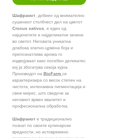
Шафранот
, добиен од внимателно
сушениот столбчест дел на цветот
Crocus sativus
, е еден од
најценетите и најделикатни зачини
во светот. Неговата уникатна
длабока златно-црвена боја и
препознатлива арома го
издвојуваат како посебен деликатес
кој ја збогатува секоја кујна.
Производот на
BioFarm
се
карактеризира со висок степен на
чистота, интензивна пигментација и
свеж мирис, што сведочи за
неговиот врвен квалитет и
професионална обработка.
Шафранот
е традиционално
познат по своите кулинарски
вредности, но истовремено