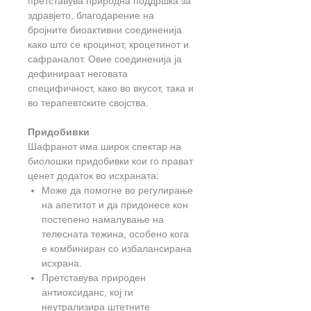
претставува природна поддршка за
здравјето, благодарение на
бројните биоактивни соединенија
како што се кроцинот, кроцетинот и
сафраналот. Овие соединенија ја
дефинираат неговата
специфичност, како во вкусот, така и
во терапевтските својства.
Придобивки
Шафранот има широк спектар на
биолошки придобивки кои го прават
ценет додаток во исхраната:
Може да помогне во регулирање
на апетитот и да придонесе кон
постепено намалување на
телесната тежина, особено кога
е комбиниран со избалансирана
исхрана.
Претставува природен
антиоксиданс, кој ги
неутрализира штетните