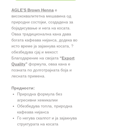
AGLE’S Brown Henna
е
висококвалитетна мешавина од
природни состојки, создадена за
бојадисување и нега на косата.
Оваа традиционална кана дава
богата кафеава нијанса, додека во
исто време ја зајакнува косата, ?
обезбедува сјај и мекост.
Благодарение на својата
“
Export
Quality
”
формула, оваа кана е
позната по долготрајната боја и
лесната примена.
Предности:
Природна формула без
агресивни хемикалии
Обезбедува топла, природна
кафеава нијанса
Го негува скалпот и ја зајакнува
структурата на косата