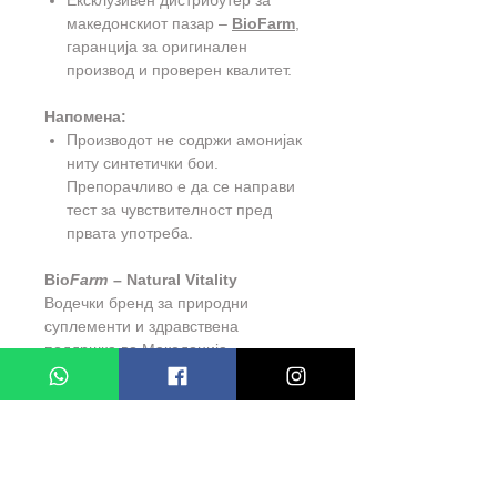
Ексклузивен дистрибутер за
македонскиот пазар –
BioFarm
,
гаранција за оригинален
производ и проверен квалитет.
Напомена:
Производот не содржи амонијак
ниту синтетички бои.
Препорачливо е да се направи
тест за чувствителност пред
првата употреба.
Bio
Farm
– Natural Vitality
Водечки бренд за природни
суплементи и здравствена
поддршка во Македонија
-
www.Bio
Farm
.mk
PRIRODNO KAFEAVA KANA ZA
KOSA
- Neto: 6 x 10gms