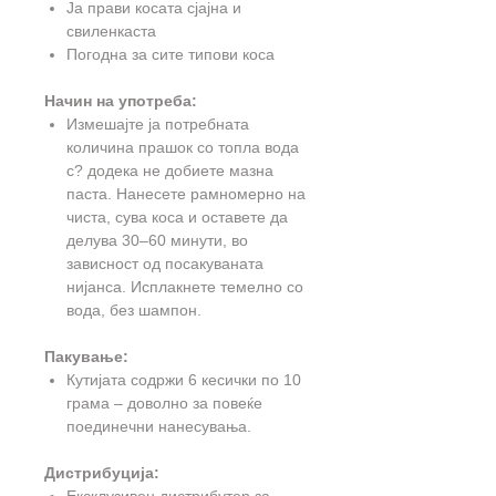
Ја прави косата сјајна и
свиленкаста
Погодна за сите типови коса
Начин на употреба:
Измешајте ја потребната
количина прашок со топла вода
с? додека не добиете мазна
паста. Нанесете рамномерно на
чиста, сува коса и оставете да
делува 30–60 минути, во
зависност од посакуваната
нијанса. Исплакнете темелно со
вода, без шампон.
Пакување:
Кутијата содржи 6 кесички по 10
грама – доволно за повеќе
поединечни нанесувања.
Дистрибуција: