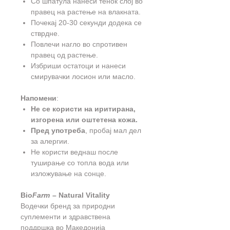
Со шпатула нанеси тенок слој во
правец на растење на влакната.
Почекај 20-30 секунди додека се
стврдне.
Повлечи нагло во спротивен
правец од растење.
Избриши остатоци и нанеси
смирувачки лосион или масло.
Напомени
:
Не се користи на иритирана,
изгорена или оштетена кожа.
Пред употреба
, пробај мал дел
за алергии.
Не користи веднаш после
туширање со топла вода или
изложување на сонце.
Bio
Farm
– Natural Vitality
Водечки бренд за природни
суплементи и здравствена
поддршка во Македонија