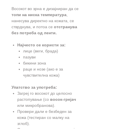
Восокот во зрна е дизајниран да се
топи на ниска температура
,
нанесува директно на кожата, се
стврднува, и потоа се
отстранува
без потреба од ленти.
Најчесто се користи за:
лице (веги, брада)
пазуви
бикини зона
раце и нозе (ако е за
чувствителна кожа)
Упатство за употреба:
Загреј го восокот до целосно
растопување (со
восок-грејач
или микробранова).
Провери дали е безбеден за
кожа (тестиран со малку на
зглоб).