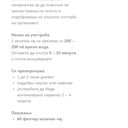
синергетски за да помогнат во
прочистување на телото и
подобрување на општата состојба
на организмот.
Начин на употреба
1 кесичка чај се прелева со
200 –
250 ml врела вода
.
Оставете да отстои
5 – 10 минути
,
а потоа консумирајте.
Се препорачува:
1 до 2 чаши дневно
најдобро наутро или навечер
употребата да биде
континуирана најмалку 2 – 4
недели
Пакување
60 филтер кесички чај