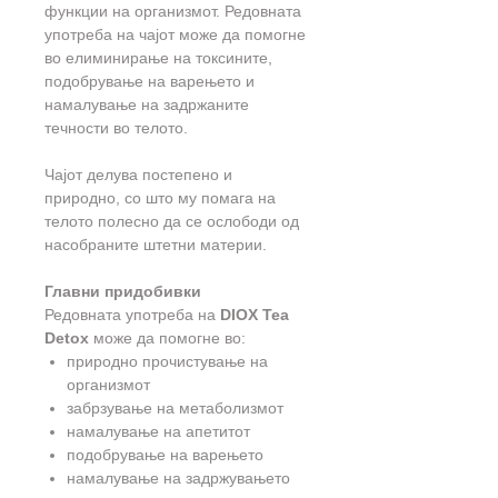
функции на организмот. Редовната
употреба на чајот може да помогне
во елиминирање на токсините,
подобрување на варењето и
намалување на задржаните
течности во телото.
Чајот делува постепено и
природно, со што му помага на
телото полесно да се ослободи од
насобраните штетни материи.
Главни придобивки
Редовната употреба на
DIOX Tea
Detox
може да помогне во:
природно прочистување на
организмот
забрзување на метаболизмот
намалување на апетитот
подобрување на варењето
намалување на задржувањето