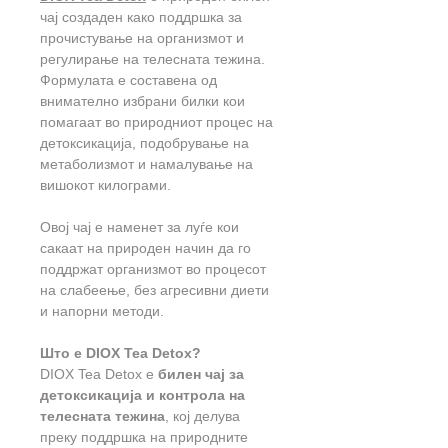
чај создаден како поддршка за
прочистување на организмот и
регулирање на телесната тежина.
Формулата е составена од
внимателно избрани билки кои
помагаат во природниот процес на
детоксикација, подобрување на
метаболизмот и намалување на
вишокот килограми.
Овој чај е наменет за луѓе кои
сакаат на природен начин да го
поддржат организмот во процесот
на слабеење, без агресивни диети
и напорни методи.
Што е DIOX Tea Detox?
DIOX Tea Detox е
билен чај за
детоксикација и контрола на
телесната тежина
, кој делува
преку поддршка на природните