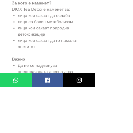
За кого е наменет?
DIOX Tea Detox е наменет за:
лица кои сакаат да ослабат
лица со бавен метаболизам
лица кои сакаат природна
детоксикација
лица кои сакаат да го намалат
апетитот
Важно
Да не се надминува
препорачаната дневна доза
Да се чува на суво и ладно
место
Да се чува подалеку од дофат на
деца
Бремените жени и лица со
здравствени проблеми треба да
се консултираат со лекар пред
употреба