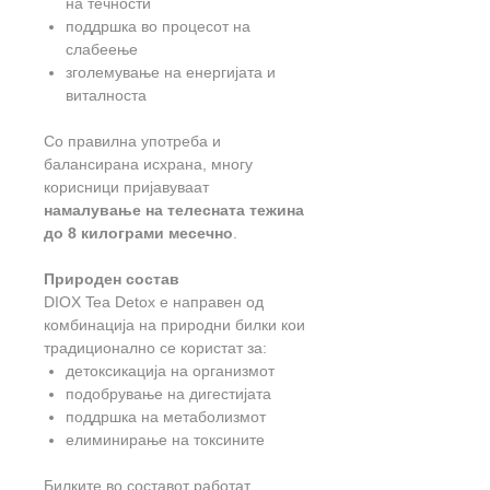
на течности
поддршка во процесот на
слабеење
зголемување на енергијата и
виталноста
Со правилна употреба и
балансирана исхрана, многу
корисници пријавуваат
намалување на телесната тежина
до 8 килограми месечно
.
Природен состав
DIOX Tea Detox е направен од
комбинација на природни билки кои
традиционално се користат за:
детоксикација на организмот
подобрување на дигестијата
поддршка на метаболизмот
елиминирање на токсините
Билките во составот работат