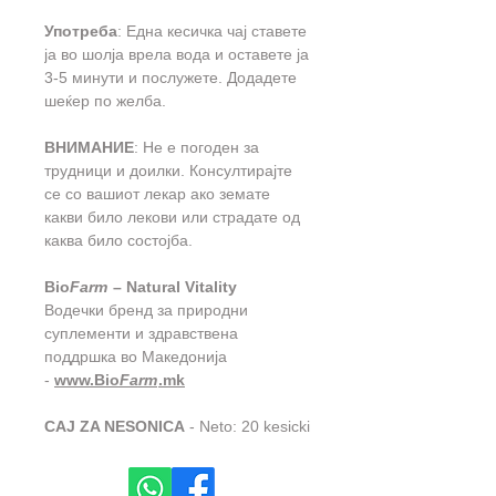
Употреба
: Една кесичка чај ставете
ја во шолја врела вода и оставете ја
3-5 минути и послужете. Додадете
шеќер по желба.
ВНИМАНИЕ
: Не е погоден за
трудници и доилки. Консултирајте
се со вашиот лекар ако земате
какви било лекови или страдате од
каква било состојба.
Bio
Farm
– Natural Vitality
Водечки бренд за природни
суплементи и здравствена
поддршка во Македонија
-
www.Bio
Farm
.mk
CAJ ZA NESONICA
- Neto: 20 kesicki