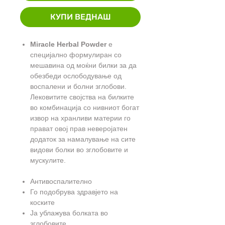
КУПИ ВЕДНАШ
Miracle Herbal Powder
е
специјално формулиран со
мешавина од моќни билки за да
обезбеди ослободување од
воспалени и болни зглобови.
Лековитите својства на билките
во комбинација со нивниот богат
извор на хранливи материи го
прават овој прав неверојатен
додаток за намалување на сите
видови болки во зглобовите и
мускулите.
Антивоспалително
Го подобрува здравјето на
коските
Ја ублажува болката во
зглобовите