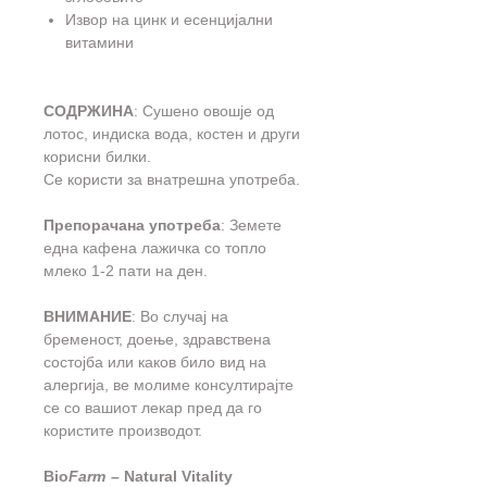
Извор на цинк и есенцијални
витамини
СОДРЖИНА
: Сушено овошје од
лотос, индиска вода, костен и други
корисни билки.
Се користи за внатрешна употреба.
Препорачана употреба
: Земете
една кафена лажичка со топло
млеко 1-2 пати на ден.
ВНИМАНИЕ
: Во случај на
бременост, доење, здравствена
состојба или каков било вид на
алергија, ве молиме консултирајте
се со вашиот лекар пред да го
користите производот.
Bio
Farm
– Natural Vitality