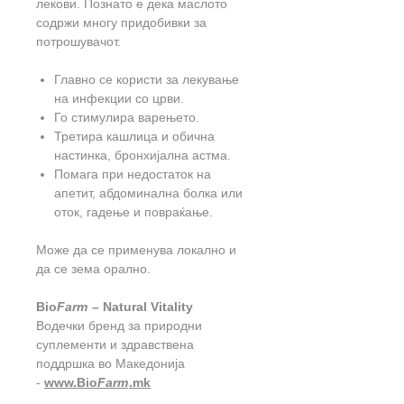
лекови. Познато е дека маслото
содржи многу придобивки за
потрошувачот.
Главно се користи за лекување
на инфекции со црви.
Го стимулира варењето.
Третира кашлица и обична
настинка, бронхијална астма.
Помага при недостаток на
апетит, абдоминална болка или
оток, гадење и повраќање.
Може да се применува локално и
да се зема орално.
Bio
Farm
– Natural Vitality
Водечки бренд за природни
суплементи и здравствена
поддршка во Македонија
-
www.Bio
Farm
.mk