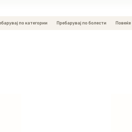
ебарувај по категории
Пребарувај по болести
Повеќе