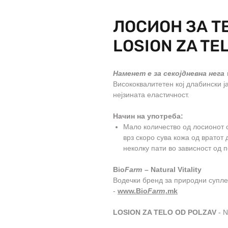
ЛОСИОН ЗА Т
LOSION ZA TE
Наменет е за секојдневна нега
Висококвалитетен кој длабински ј
нејзината еластичност.
Начин на употреба:
Мало количество од лосионот 
врз скоро сува кожа од вратот
неколку пати во зависност од 
Bio
Farm
– Natural Vitality
Водечки бренд за природни супле
-
www.Bio
Farm
.mk
LOSION ZA TELO OD POLZAV
- N