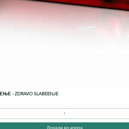
БЕЕЊЕ - ZDRAVO SLABEENJE
Quick View
Додади во корпа