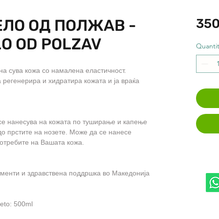
ЕЛО ОД ПОЛЖАВ -
350
LO OD POLZAV
Quantit
на сува кожа со намалена еластичност.
а регенерира и хидратира кожата и ја враќа
се нанесува на кожата по туширање и капење
 до прстите на нозете. Може да се нанесе
потребите на Вашата кожа.
менти и здравствена поддршка во Македонија
eto: 500ml