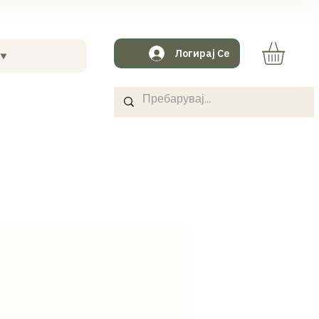
Логирај Се
 ⯆