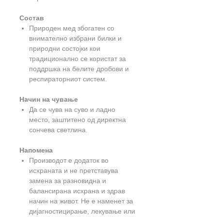
Состав
Природен мед збогатен со
внимателно избрани билки и
природни состојки кои
традиционално се користат за
поддршка на белите дробови и
респираторниот систем.
Начин на чување
Да се чува на суво и ладно
место, заштитено од директна
сончева светлина.
Напомена
Производот е додаток во
исхраната и не претставува
замена за разновидна и
балансирана исхрана и здрав
начин на живот. Не е наменет за
дијагностицирање, лекување или