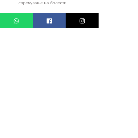
спречување на болести.
BioFarm – Natural Vitality
Водечки бренд за природни
суплементи и здравствена
поддршка во Македонија -
www.BioFarm.mk
PRIRODEN LEK ZA BELI
DROBOVI
-
Neto
: 420gr
СЛИЧНИ ПРОДУКТИ