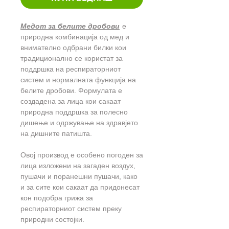
Медот за белите дробови
е
природна комбинација од мед и
внимателно одбрани билки кои
традиционално се користат за
поддршка на респираторниот
систем и нормалната функција на
белите дробови. Формулата е
создадена за лица кои сакаат
природна поддршка за полесно
дишење и одржување на здравјето
на дишните патишта.
Овој производ е особено погоден за
лица изложени на загаден воздух,
пушачи и поранешни пушачи, како
и за сите кои сакаат да придонесат
кон подобра грижа за
респираторниот систем преку
природни состојки.