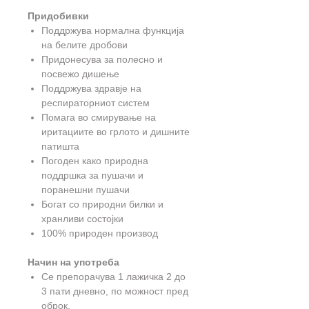
Придобивки
Поддржува нормална функција
на белите дробови
Придонесува за полесно и
посвежо дишење
Поддржува здравје на
респираторниот систем
Помага во смирување на
иритациите во грлото и дишните
патишта
Погоден како природна
поддршка за пушачи и
поранешни пушачи
Богат со природни билки и
хранливи состојки
100% природен производ
Начин на употреба
Се препорачува 1 лажичка 2 до
3 пати дневно, по можност пред
оброк.