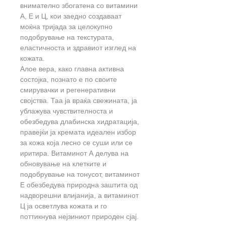
внимателно збогатена со витамини
А, Е и Ц, кои заедно создаваат
моќна тријада за целокупно
подобрување на текстурата,
еластичноста и здравиот изглед на
кожата.
Алое вера, како главна активна
состојка, познато е по своите
смирувачки и регенеративни
својства. Таа ја враќа свежината, ја
ублажува чувствителноста и
обезбедува длабинска хидратација,
правејќи ја кремата идеален избор
за кожа која лесно се суши или се
иритиpa. Витаминот А делува на
обновување на клетките и
подобрување на тонусот, витаминот
Е обезбедува природна заштита од
надворешни влијанија, а витаминот
Ц ја осветлува кожата и го
поттикнува нејзиниот природен сјај.