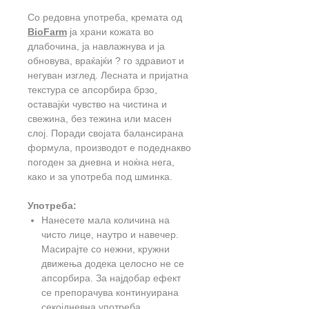
Со редовна употреба, кремата од
BioFarm
ја храни кожата во
длабочина, ја навлажнува и ја
обновува, враќајќи ? го здравиот и
негуван изглед. Лесната и пријатна
текстура се апсорбира брзо,
оставајќи чувство на чистина и
свежина, без тежина или масен
слој. Поради својата балансирана
формула, производот е подеднакво
погоден за дневна и ноќна нега,
како и за употреба под шминка.
Употреба:
Нанесете мала количина на
чисто лице, наутро и навечер.
Масирајте со нежни, кружни
движења додека целосно не се
апсорбира. За најдобар ефект
се препорачува континуирана
секојдневна употреба.