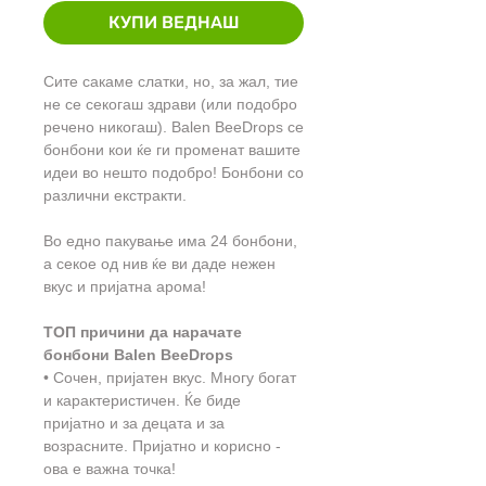
КУПИ ВЕДНАШ
Сите сакаме слатки, но, за жал, тие
не се секогаш здрави (или подобро
речено никогаш). Balen BeeDrops се
бонбони кои ќе ги променат вашите
идеи во нешто подобро! Бонбони со
различни екстракти.
Во едно пакување има 24 бонбони,
а секое од нив ќе ви даде нежен
вкус и пријатна арома!
ТОП причини да нарачате
бонбони Balen BeeDrops
• Сочен, пријатен вкус. Многу богат
и карактеристичен. Ќе биде
пријатно и за децата и за
возрасните. Пријатно и корисно -
ова е важна точка!