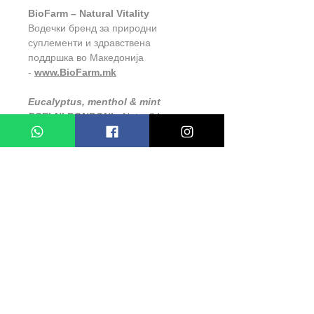
BioFarm – Natural Vitality
Водечки бренд за природни
суплементи и здравствена
поддршка во Македонија
-
www.BioFarm.mk
Eucalyptus, menthol & mint
PCELNI BONBONI
- Neto: 24
bonboni
СЛИЧНИ ПРОДУКТИ