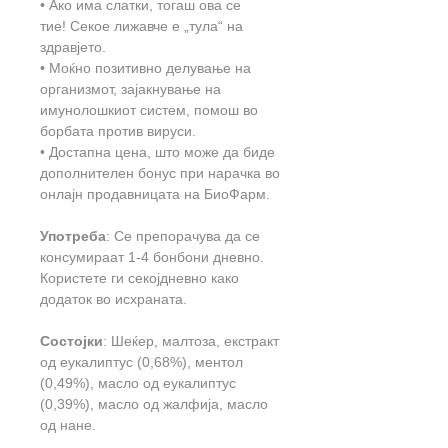
• Ако има слатки, тогаш ова се
тие! Секое лижавче е „тула“ на
здравјето.
• Моќно позитивно делување на
организмот, зајакнување на
имунолошкиот систем, помош во
борбата против вируси.
• Достапна цена, што може да биде
дополнителен бонус при нарачка во
онлајн продавницата на БиоФарм.
Употреба
: Се препорачува да се
консумираат 1-4 бонбони дневно.
Користете ги секојдневно како
додаток во исхраната.
Состојки
: Шеќер, малтоза, екстракт
од еукалиптус (0,68%), ментол
(0,49%), масло од еукалиптус
(0,39%), масло од жалфија, масло
од нане.