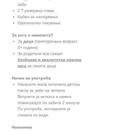
заби
2 ? резервна глава
Кабел за напојување
Оригинално пакување
За кого е наменета?
За
деца
(препорачана возраст:
3+ години)
За родители кои сакаат
безбедна и квалитетна орална
нега
за своите деца
Начин на употреба
Нанесете мала количина детска
паста за заби на четката.
Вклучете ја четката и нежно
поминувајте по забите 2 минути.
По употреба, исплакнете ја
главата со вода.
Напомена