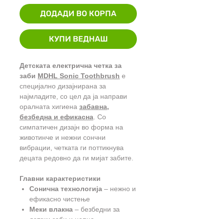
ДОДАДИ ВО КОРПА
КУПИ ВЕДНАШ
Детската електрична четка за
заби
MDHL Sonic Toothbrush
е
специјално дизајнирана за
најмладите, со цел да ја направи
оралната хигиена
забавна,
безбедна и ефикасна
. Со
симпатичен дизајн во форма на
животинче и нежни сончни
вибрации, четката ги поттикнува
децата редовно да ги мијат забите.
Главни карактеристики
Сонична технологија
– нежно и
ефикасно чистење
Меки влакна
– безбедни за