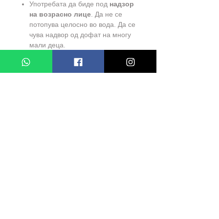
Употребата да биде под
надзор
на возрасно лице
. Да не се
потопува целосно во вода. Да се
чува надвор од дофат на многу
мали деца.
Bio
Farm
– Natural Vitality
Водечки бренд за природни
суплементи и здравствена
поддршка во Македонија
-
www.Bio
Farm
.mk
DETSKA ELEKTRICNA CETKA ZA
ZABI -
MODEL:
MD-807A