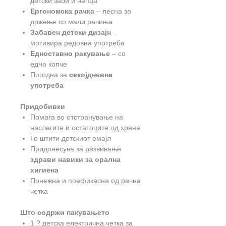
детски заби и непца
Ергономска рачка
– лесна за
држење со мали рачиња
Забавен детски дизајн
–
мотивира редовна употреба
Едноставно ракување
– со
едно копче
Погодна за
секојдневна
употреба
Придобивки
Помага во отстранување на
наслагите и остатоците од храна
Го штити детскиот емајл
Придонесува за развивање
здрави навики за орална
хигиена
Понежна и поефикасна од рачна
четка
Што содржи пакувањето
1 ? детска електрична четка за